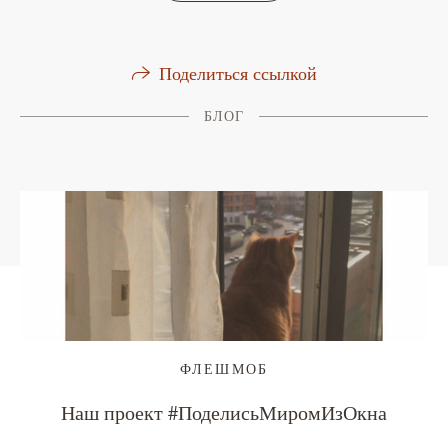
Поделиться ссылкой
БЛОГ
ФЛЕШМОБ
Наш проект #ПоделисьМиромИзОкна