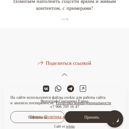
Помогаем наполнить соцсети ярким и живым
контентом, с примерами!
Поделиться ссылкой
На сайте используются файлы cookie для работы сайта
Фотограф Снегирева Елена
и анализа посещаемости.
Политика конфиденциальности
+7 906 705 16 47
Оферта
,
Политика конфиденциальности
Отклонить
Принять
Сайт от
wfolio