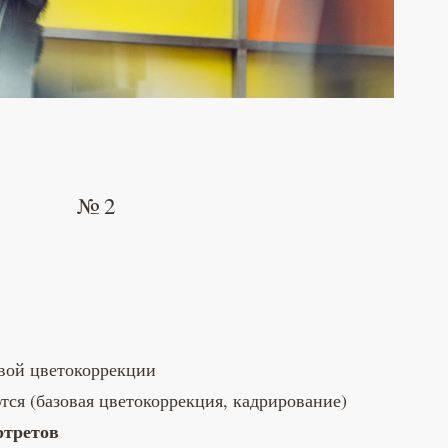
№ 2
вой цветокоррекции
ся (базовая цветокоррекция, кадрирование)
ртретов