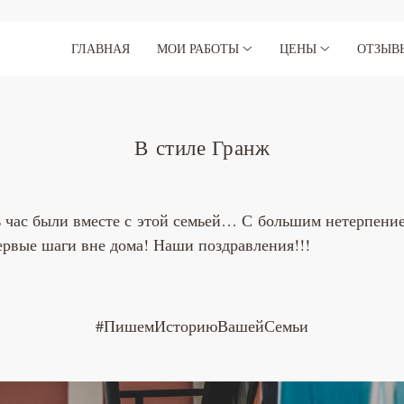
ГЛАВНАЯ
МОИ РАБОТЫ
ЦЕНЫ
ОТЗЫВ
В стиле Гранж
шь час были вместе с этой семьей… С большим нетерпен
рвые шаги вне дома! Наши поздравления!!!
#ПишемИсториюВашейСемьи