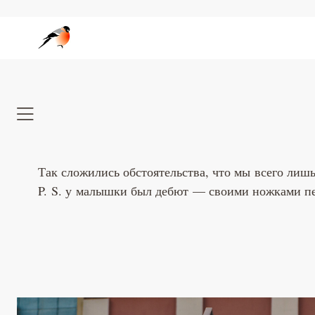
Wedgo — сообщество фотографов за границей
Так сложились обстоятельства, что мы всего ли
P. S. у малышки был дебют — своими ножками пе